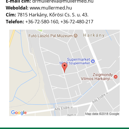
E-mail cím:
drmullereva@mullermed.hu
Weboldal:
www.mullermed.hu
Cím:
7815 Harkány, Kőrösi Cs. S. u. 43.
Telefon:
+36-72-580-160, +36-72-480-217