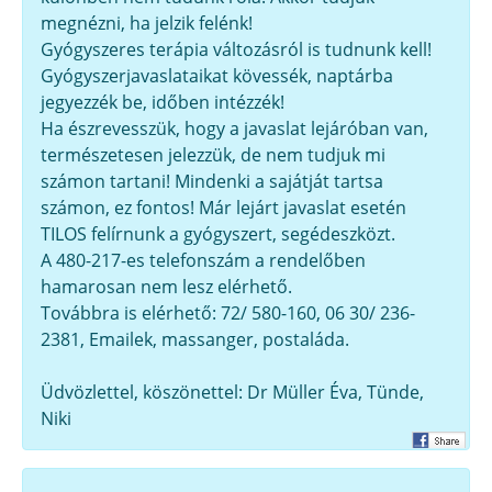
megnézni, ha jelzik felénk!
Gyógyszeres terápia változásról is tudnunk kell!
Gyógyszerjavaslataikat kövessék, naptárba
jegyezzék be, időben intézzék!
Ha észrevesszük, hogy a javaslat lejáróban van,
természetesen jelezzük, de nem tudjuk mi
számon tartani! Mindenki a sajátját tartsa
számon, ez fontos! Már lejárt javaslat esetén
TILOS felírnunk a gyógyszert, segédeszközt.
A 480-217-es telefonszám a rendelőben
hamarosan nem lesz elérhető.
Továbbra is elérhető: 72/ 580-160, 06 30/ 236-
2381, Emailek, massanger, postaláda.
Üdvözlettel, köszönettel: Dr Müller Éva, Tünde,
Niki